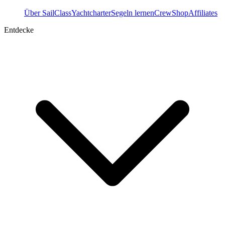
Über SailClass
Yachtcharter
Segeln lernen
Crew
Shop
Affiliates
Entdecke