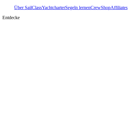
Über SailClass
Yachtcharter
Segeln lernen
Crew
Shop
Affiliates
Entdecke