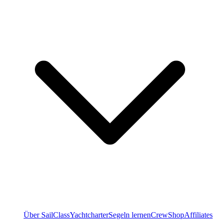
Über SailClass
Yachtcharter
Segeln lernen
Crew
Shop
Affiliates