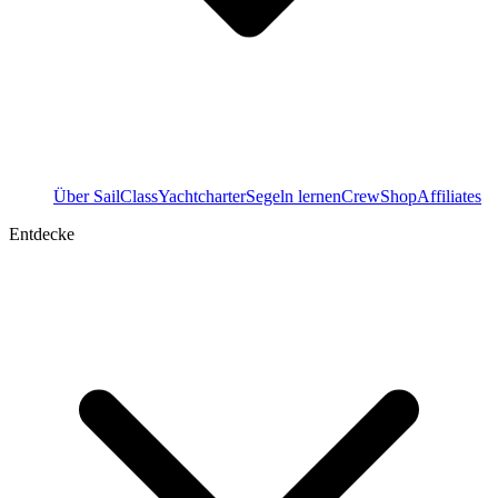
Über SailClass
Yachtcharter
Segeln lernen
Crew
Shop
Affiliates
Entdecke