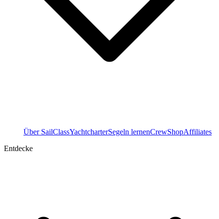
Über SailClass
Yachtcharter
Segeln lernen
Crew
Shop
Affiliates
Entdecke