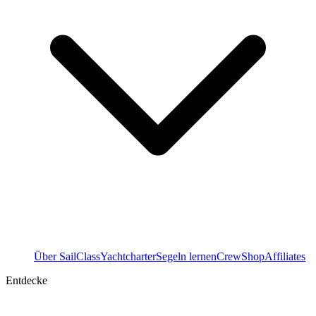
Über SailClass
Yachtcharter
Segeln lernen
Crew
Shop
Affiliates
Entdecke