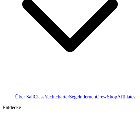
Über SailClass
Yachtcharter
Segeln lernen
Crew
Shop
Affiliates
Entdecke