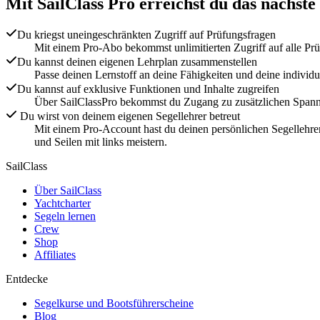
Mit
SailClass Pro
erreichst du das nächste
Du kriegst uneingeschränkten Zugriff auf Prüfungsfragen
Mit einem Pro-Abo bekommst unlimitierten Zugriff auf alle Pr
Du kannst deinen eigenen Lehrplan zusammenstellen
Passe deinen Lernstoff an deine Fähigkeiten und deine individ
Du kannst auf exklusive Funktionen und Inhalte zugreifen
Über SailClassPro bekommst du Zugang zu zusätzlichen Spannen
Du wirst von deinem eigenen Segellehrer betreut
Mit einem Pro-Account hast du deinen persönlichen Segellehrer
und Seilen mit links meistern.
SailClass
Über SailClass
Yachtcharter
Segeln lernen
Crew
Shop
Affiliates
Entdecke
Segelkurse und Bootsführerscheine
Blog