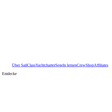
Über SailClass
Yachtcharter
Segeln lernen
Crew
Shop
Affiliates
Entdecke