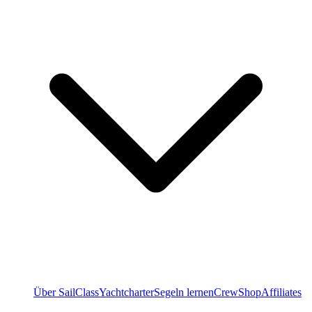
Über SailClass
Yachtcharter
Segeln lernen
Crew
Shop
Affiliates