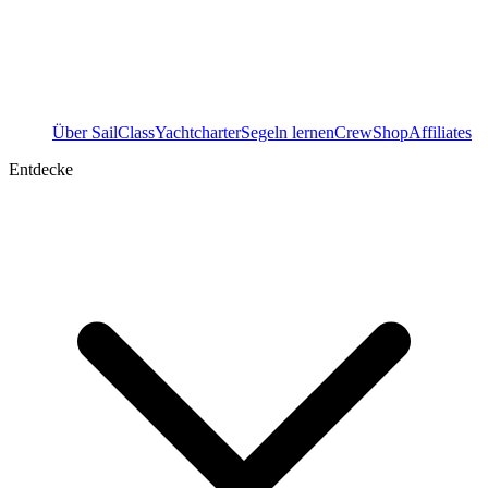
Über SailClass
Yachtcharter
Segeln lernen
Crew
Shop
Affiliates
Entdecke