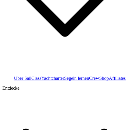
Über SailClass
Yachtcharter
Segeln lernen
Crew
Shop
Affiliates
Entdecke